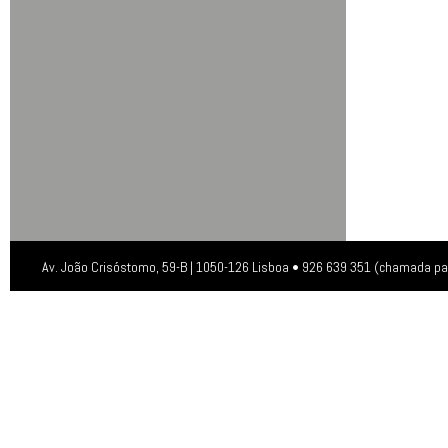
Av. João Crisóstomo, 59-B | 1050-126 Lisboa • 926 639 351 (chamada pa